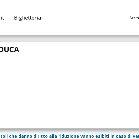
it
Biglietteria
Acce
 DUCA
titoli che danno diritto alla riduzione vanno esibiti in caso di v