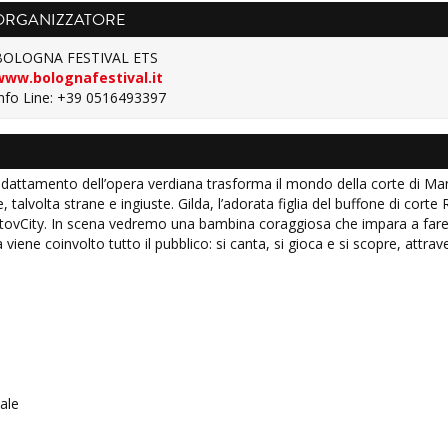
ORGANIZZATORE
BOLOGNA FESTIVAL ETS
www.bolognafestival.it
nfo Line: +39 0516493397
 adattamento dell’opera verdiana trasforma il mondo della corte di Ma
, talvolta strane e ingiuste. Gilda, l’adorata figlia del buffone di cort
MantovCity. In scena vedremo una bambina coraggiosa che impara a fare 
 viene coinvolto tutto il pubblico: si canta, si gioca e si scopre, attra
ale