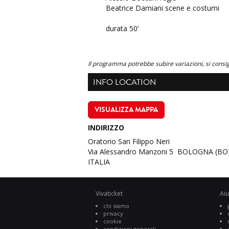
Beatrice Damiani scene e costumi
durata 50’
Il programma potrebbe subire variazioni, si consigl
INFO LOCATION
VISUALIZZA MAPPA
INDIRIZZO
Oratorio San Filippo Neri
Via Alessandro Manzoni 5 BOLOGNA (BO
ITALIA
Vivaticket
Aiu
chi siamo
privacy
cookie
condizioni generali