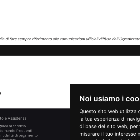
ia di fare sempre riferimento alle comunicazioni ufficiali diffuse dall'Organizzat
)
Noi usiamo i coo
Questo sito web utilizza 
to e Assistenza
la tua esperienza di navi
di base del sito web
,
per 
guida al servizio
VIVAforVoucher
domande frequenti
scelta spettacoli in abbonamento
misurare il tuo interesse 
modalità di pagamento
recupero prenotazioni
assistenza
visualizza ricevuta